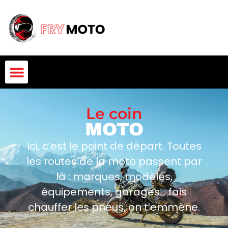
Le coin
MOTO
Ici, c’est le point de départ. Toutes
les routes de la moto passent par
là : marques, modèles,
équipements, garages… fais
chauffer les pneus, on t’emmène.