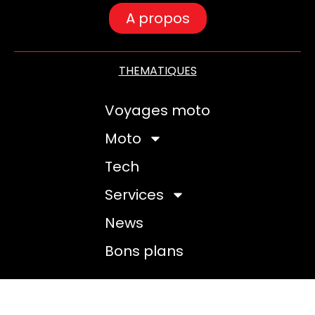
A propos
THEMATIQUES
Voyages moto
Moto
Tech
Services
News
Bons plans
©2025
Fry Moto
Tous droits réservés –
mentions
légales
– Fait avec
à Montpellier