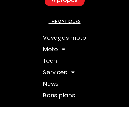
THEMATIQUES
Voyages moto
Moto
Tech
Services
News
Bons plans
©2025
Fry Moto
Tous droits réservés –
mentions
légales
– Fait avec
à Montpellier